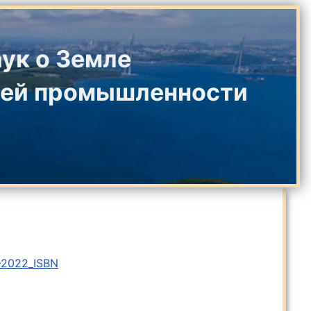
ук о Земле
щей промышленности
-2022_ISBN